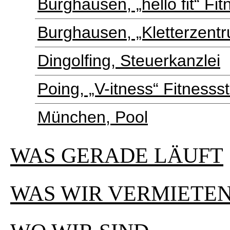
Burghausen, „hello fit“ Fi
Burghausen, „Kletterzent
Dingolfing, Steuerkanzlei
Poing, „V-itness“ Fitnesss
München, Pool
WAS GERADE LÄUFT
WAS WIR VERMIETE