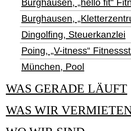
Burghausen, „hello fit“ Fi
Burghausen, „Kletterzent
Dingolfing, Steuerkanzlei
Poing, „V-itness“ Fitnesss
München, Pool
WAS GERADE LÄUFT
WAS WIR VERMIETE